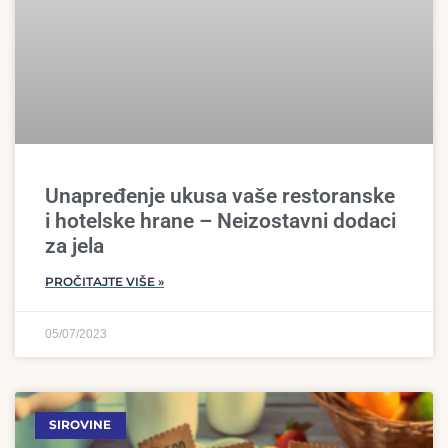
Unapređenje ukusa vaše restoranske
i hotelske hrane – Neizostavni dodaci
za jela
PROČITAJTE VIŠE »
05/07/2023
SIROVINE